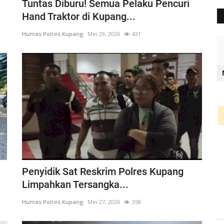
Tuntas Diburu! Semua Pelaku Pencuri
Hand Traktor di Kupang...
Humas Polres Kupang
Mei 29, 2026
431
Penyidik Sat Reskrim Polres Kupang
Limpahkan Tersangka...
Humas Polres Kupang
Mei 27, 2026
358