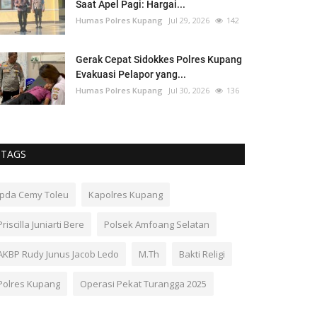
Saat Apel Pagi: Hargai...
Humas Polres Kupang
Jul 29, 2026
142
Gerak Cepat Sidokkes Polres Kupang
Evakuasi Pelapor yang...
Humas Polres Kupang
Jul 30, 2026
136
TAGS
Ipda Cemy Toleu
Kapolres Kupang
Priscilla Juniarti Bere
Polsek Amfoang Selatan
AKBP Rudy Junus Jacob Ledo
M.Th
Bakti Religi
Polres Kupang
Operasi Pekat Turangga 2025