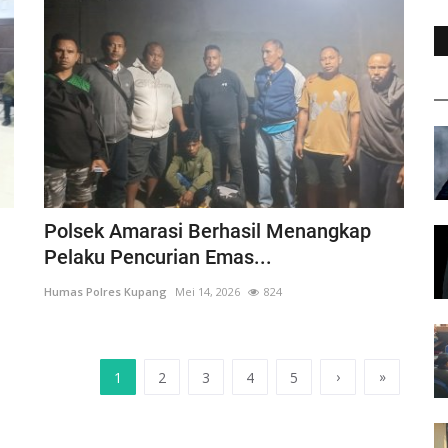
Polsek Amarasi Berhasil Menangkap
Pelaku Pencurian Emas...
Humas Polres Kupang
Mei 14, 2026
824
›
»
1
2
3
4
5