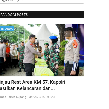
RANDOM POSTS
BERANDA
BERANDA
injau Rest Area KM 57, Kapolri
Guru Besar
astikan Kelancaran dan...
Hargai Hak 
mas Polres Kupang
Mar 26, 2025
543
Humas Polres Ku