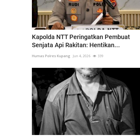
Kapolda NTT Peringatkan Pembuat
BERANDA
Senjata Api Rakitan: Hentikan...
Humas Polres Kupang
Jun 4, 2026
339
if 21 Komodo
Kapolres kupang AKBP ALDINA
ng...Ada...
intruksikan jajaran polres...
1660
Humas Polres Kupang
Des 29, 2019
2149