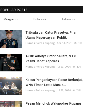
POPULAR POSTS
Minggu ini
Bulan ini
Tahun ini
Tribrata dan Catur Prasetya: Pilar
Utama Kepercayaan Publik...
Humas Polres Kupang
Apr 14, 2025
534
AKBP Adhitya Octorio Putra, S.I.K
Resmi Jabat Kapolres...
Humas Polres Kupang
Jul 29, 2026
476
Kasus Penganiayaan Pacar Berlanjut,
WNA Timor-Leste Masuk...
Humas Polres Kupang
Jul 29, 2026
248
Pesan Menohok Wakapolres Kupang