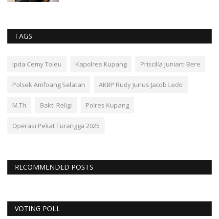
TAGS
Ipda Cemy Toleu
Kapolres Kupang
Priscilla Juniarti Bere
Polsek Amfoang Selatan
AKBP Rudy Junus Jacob Ledo
M.Th
Bakti Religi
Polres Kupang
Operasi Pekat Turangga 2025
RECOMMENDED POSTS
VOTING POLL