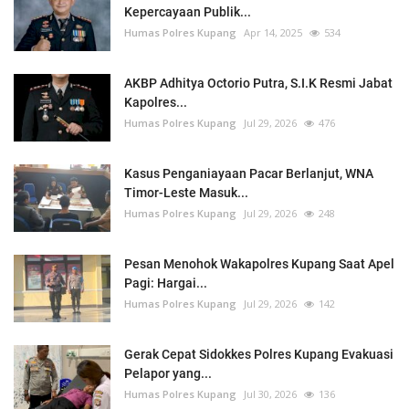
Kepercayaan Publik...
Humas Polres Kupang
Apr 14, 2025
534
AKBP Adhitya Octorio Putra, S.I.K Resmi Jabat
Kapolres...
Humas Polres Kupang
Jul 29, 2026
476
Kasus Penganiayaan Pacar Berlanjut, WNA
Timor-Leste Masuk...
Humas Polres Kupang
Jul 29, 2026
248
Pesan Menohok Wakapolres Kupang Saat Apel
Pagi: Hargai...
Humas Polres Kupang
Jul 29, 2026
142
Gerak Cepat Sidokkes Polres Kupang Evakuasi
Pelapor yang...
Humas Polres Kupang
Jul 30, 2026
136