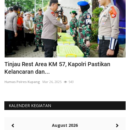
Tinjau Rest Area KM 57, Kapolri Pastikan
G
Kelancaran dan...
H
Humas Polres Kupang
Mar 26, 2025
543
Hu
KALENDER KEGIATAN
August 2026