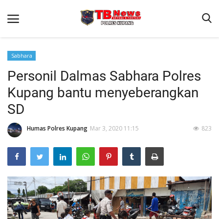
Sabhara
Personil Dalmas Sabhara Polres
Beranda
Kupang bantu menyeberangkan
Terms & Conditions
SD
Reskrim
Humas Polres Kupang
Mar 3, 2020 11:15
823
Binkam
Giat Ops
Lantas
Jurnal Kamtibmas
Satwil