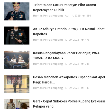
Tribrata dan Catur Prasetya: Pilar Utama
Kepercayaan Publik...
Humas Polres Kupang
Apr 14, 2025
534
AKBP Adhitya Octorio Putra, S.I.K Resmi Jabat
Kapolres...
Humas Polres Kupang
Jul 29, 2026
476
Kasus Penganiayaan Pacar Berlanjut, WNA
Timor-Leste Masuk...
Humas Polres Kupang
Jul 29, 2026
248
Pesan Menohok Wakapolres Kupang Saat Apel
Pagi: Hargai...
Humas Polres Kupang
Jul 29, 2026
142
Gerak Cepat Sidokkes Polres Kupang Evakuasi
Pelapor yang...