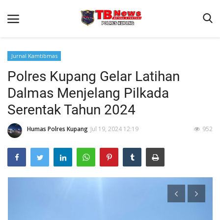
Jurnal Kamtibmas
Polres Kupang Gelar Latihan
Beranda
Dalmas Menjelang Pilkada
Terms & Conditions
Serentak Tahun 2024
Reskrim
Humas Polres Kupang
Jul 19, 2024 12:19
952
Binkam
Giat Ops
Lantas
Jurnal Kamtibmas
Satwil