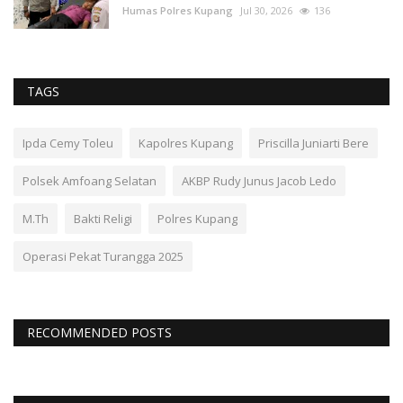
Humas Polres Kupang
Jul 30, 2026
136
TAGS
Ipda Cemy Toleu
Kapolres Kupang
Priscilla Juniarti Bere
Polsek Amfoang Selatan
AKBP Rudy Junus Jacob Ledo
M.Th
Bakti Religi
Polres Kupang
Operasi Pekat Turangga 2025
RECOMMENDED POSTS