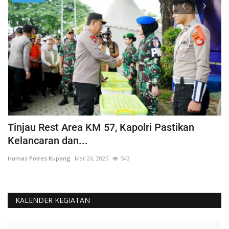
Tinjau Rest Area KM 57, Kapolri Pastikan
G
Kelancaran dan...
H
Humas Polres Kupang
Mar 26, 2025
543
Hu
KALENDER KEGIATAN