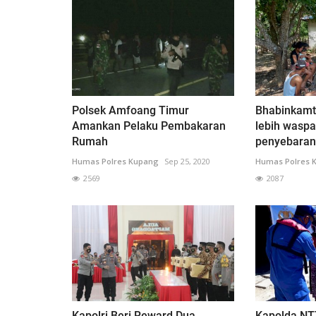
Polsek Amfoang Timur
Bhabinkamt
Amankan Pelaku Pembakaran
lebih wasp
Rumah
penyebaran.
Humas Polres Kupang
Sep 25, 2020
Humas Polres 
2569
2087
Kapolri Beri Reward Dua
Kapolda NT