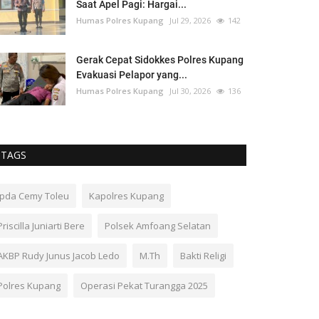
Saat Apel Pagi: Hargai...
Humas Polres Kupang
Jul 29, 2026
142
Gerak Cepat Sidokkes Polres Kupang
Evakuasi Pelapor yang...
Humas Polres Kupang
Jul 30, 2026
136
TAGS
Ipda Cemy Toleu
Kapolres Kupang
Priscilla Juniarti Bere
Polsek Amfoang Selatan
AKBP Rudy Junus Jacob Ledo
M.Th
Bakti Religi
Polres Kupang
Operasi Pekat Turangga 2025