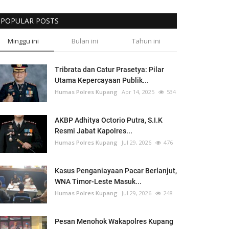
POPULAR POSTS
Minggu ini
Bulan ini
Tahun ini
Tribrata dan Catur Prasetya: Pilar
Utama Kepercayaan Publik...
Humas Polres Kupang
Apr 14, 2025
534
AKBP Adhitya Octorio Putra, S.I.K
Resmi Jabat Kapolres...
Humas Polres Kupang
Jul 29, 2026
476
Kasus Penganiayaan Pacar Berlanjut,
WNA Timor-Leste Masuk...
Humas Polres Kupang
Jul 29, 2026
248
Pesan Menohok Wakapolres Kupang