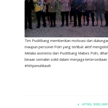
BERANDA
Tim Puslitbang memberikan motivasi dan dukungan
maupun personel Polri yang terlibat aktif mengelo
Melalui asistensi dari Puslitbang Mabes Polri, dih
binaan semakin solid dalam menjaga ketersediaan
#Nttpenuhkasih
if 21 Komodo
Kapolres kupang AKBP ALDINA
ng...Ada...
intruksikan jajaran polres...
1660
Humas Polres Kupang
Des 29, 2019
2149
ARTIKEL SEBELUMN