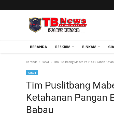
BERANDA
RESKRIM
BINKAM
GI
Beranda
Satwil
Tim Puslitbang Mabes Polri Cek Lahan Ketah
Satwil
Tim Puslitbang Mabe
Ketahanan Pangan B
Babau