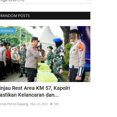
RANDOM POSTS
BERANDA
BERANDA
injau Rest Area KM 57, Kapolri
Guru Besar
astikan Kelancaran dan...
Hargai Hak 
mas Polres Kupang
Mar 26, 2025
543
Humas Polres Ku