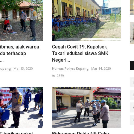
ibmas, ajak warga
Cegah Covit-19, Kapolsek
ada terhadap
Takari edukasi siswa SMK
..
Negeri...
Kupang
Mei 13, 2020
Humas Polres Kupang
Mar 14, 2020
2869
T berikan paket
Bidpropam Polda Ntt Gelar