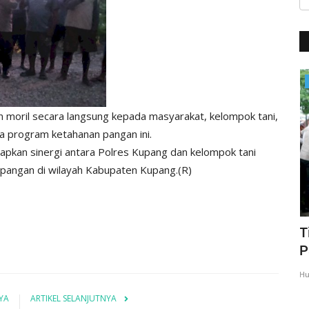
BERANDA
 moril secara langsung kepada masyarakat, kelompok tani,
la program ketahanan pangan ini.
arapkan sinergi antara Polres Kupang dan kelompok tani
 pangan di wilayah Kabupaten Kupang.(R)
N,
Kapolres Kupang Pimpin Sertijab Dua
T
Kapolsek, Tekankan...
P
Humas Polres Kupang
Mei 21, 2026
337
Hu
YA
ARTIKEL SELANJUTNYA