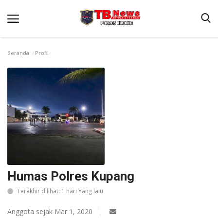
Beranda
Profil
Beranda
Terms & Conditions
Reskrim
Binkam
Giat Ops
Lantas
Humas Polres Kupang
Jurnal Kamtibmas
Terakhir dilihat: 1 hari Yang lalu
Satwil
Anggota sejak Mar 1, 2020