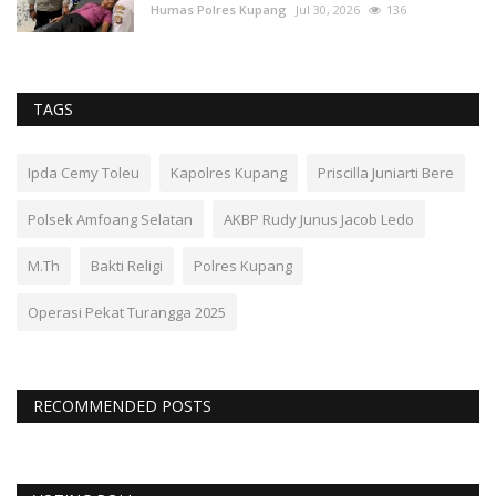
Humas Polres Kupang
Jul 30, 2026
136
TAGS
Ipda Cemy Toleu
Kapolres Kupang
Priscilla Juniarti Bere
Polsek Amfoang Selatan
AKBP Rudy Junus Jacob Ledo
M.Th
Bakti Religi
Polres Kupang
Operasi Pekat Turangga 2025
RECOMMENDED POSTS