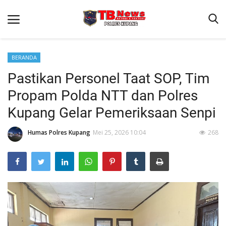
BERANDA
Pastikan Personel Taat SOP, Tim
Beranda
Propam Polda NTT dan Polres
Terms & Conditions
Kupang Gelar Pemeriksaan Senpi
Reskrim
Humas Polres Kupang
Mei 25, 2026 10:04
268
Binkam
Giat Ops
Lantas
Jurnal Kamtibmas
Satwil