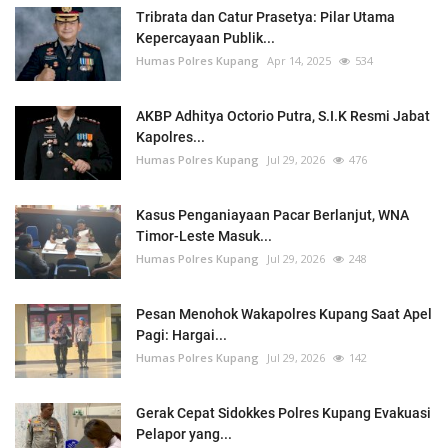
Tribrata dan Catur Prasetya: Pilar Utama
Kepercayaan Publik...
Humas Polres Kupang
Apr 14, 2025
534
AKBP Adhitya Octorio Putra, S.I.K Resmi Jabat
Kapolres...
Humas Polres Kupang
Jul 29, 2026
476
Kasus Penganiayaan Pacar Berlanjut, WNA
Timor-Leste Masuk...
Humas Polres Kupang
Jul 29, 2026
248
Pesan Menohok Wakapolres Kupang Saat Apel
Pagi: Hargai...
Humas Polres Kupang
Jul 29, 2026
142
Gerak Cepat Sidokkes Polres Kupang Evakuasi
Pelapor yang...