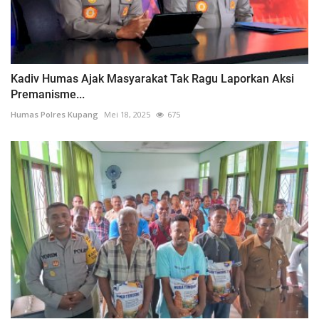
Kadiv Humas Ajak Masyarakat Tak Ragu Laporkan Aksi
Premanisme...
Humas Polres Kupang
Mei 18, 2025
675