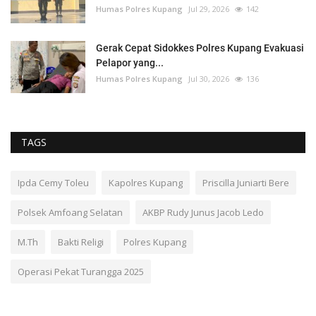
Humas Polres Kupang
Jul 29, 2026
142
Gerak Cepat Sidokkes Polres Kupang Evakuasi
Pelapor yang...
Humas Polres Kupang
Jul 30, 2026
136
TAGS
Ipda Cemy Toleu
Kapolres Kupang
Priscilla Juniarti Bere
Polsek Amfoang Selatan
AKBP Rudy Junus Jacob Ledo
M.Th
Bakti Religi
Polres Kupang
Operasi Pekat Turangga 2025