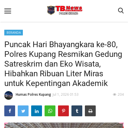
BERANDA
Puncak Hari Bhayangkara ke-80,
Beranda
Polres Kupang Resmikan Gedung
Terms & Conditions
Satreskrim dan Eko Wisata,
Reskrim
Hibahkan Ribuan Liter Miras
Binkam
untuk Kepentingan Akademik
Giat Ops
Humas Polres Kupang
Jul 1, 2026 01:53
204
Lantas
Jurnal Kamtibmas
Satwil