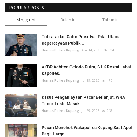
POPULAR POSTS
Minggu ini
Bulan ini
Tahun ini
Tribrata dan Catur Prasetya: Pilar Utama
Kepercayaan Publik...
Humas Polres Kupang
Apr 14, 2025
534
AKBP Adhitya Octorio Putra, S.I.K Resmi Jabat
Kapolres...
Humas Polres Kupang
Jul 29, 2026
476
Kasus Penganiayaan Pacar Berlanjut, WNA
Timor-Leste Masuk...
Humas Polres Kupang
Jul 29, 2026
248
Pesan Menohok Wakapolres Kupang Saat Apel
Pagi: Hargai...