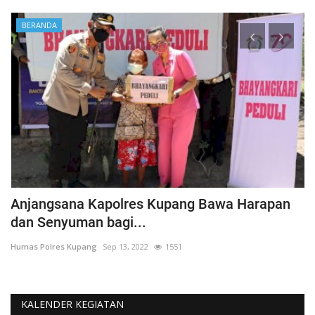
BERANDA
Anjangsana Kapolres Kupang Bawa Harapan
P
dan Senyuman bagi...
A
Humas Polres Kupang
Sep 13, 2022
1551
Hu
KALENDER KEGIATAN