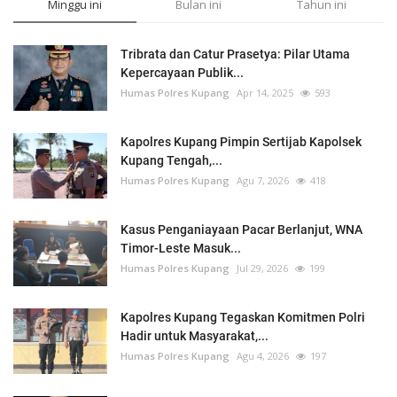
Minggu ini
Bulan ini
Tahun ini
Tribrata dan Catur Prasetya: Pilar Utama
Kepercayaan Publik...
Humas Polres Kupang
Apr 14, 2025
593
Kapolres Kupang Pimpin Sertijab Kapolsek
Kupang Tengah,...
Humas Polres Kupang
Agu 7, 2026
418
Kasus Penganiayaan Pacar Berlanjut, WNA
Timor-Leste Masuk...
Humas Polres Kupang
Jul 29, 2026
199
Kapolres Kupang Tegaskan Komitmen Polri
Hadir untuk Masyarakat,...
Humas Polres Kupang
Agu 4, 2026
197