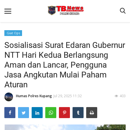
Giat Ops
Sosialisasi Surat Edaran Gubernur
Beranda
NTT Hari Kedua Berlangsung
Terms & Conditions
Aman dan Lancar, Pengguna
Reskrim
Jasa Angkutan Mulai Paham
Binkam
Aturan
Giat Ops
Humas Polres Kupang
Jul 29, 2025 11:32
403
Lantas
Jurnal Kamtibmas
Satwil