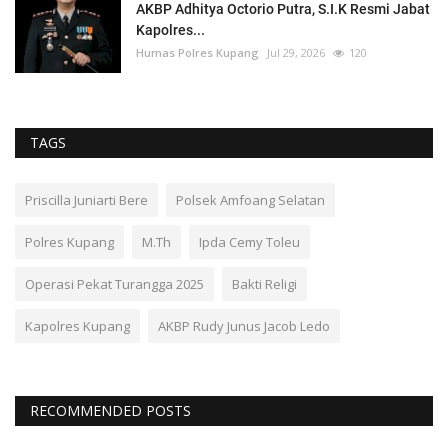
AKBP Adhitya Octorio Putra, S.I.K Resmi Jabat
Kapolres...
Humas Polres Kupang
Jul 29, 2026
120
TAGS
Priscilla Juniarti Bere
Polsek Amfoang Selatan
Polres Kupang
M.Th
Ipda Cemy Toleu
Operasi Pekat Turangga 2025
Bakti Religi
Kapolres Kupang
AKBP Rudy Junus Jacob Ledo
RECOMMENDED POSTS