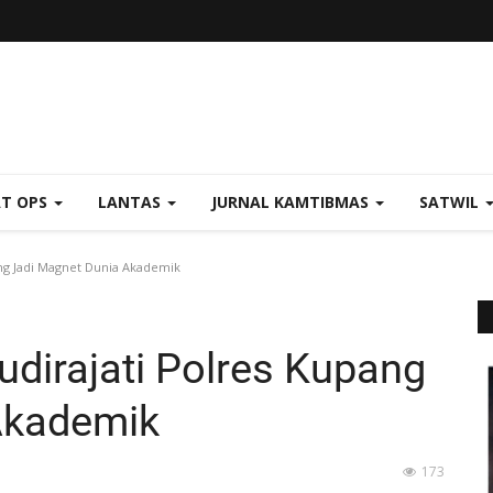
AT OPS
LANTAS
JURNAL KAMTIBMAS
SATWIL
ang Jadi Magnet Dunia Akademik
udirajati Polres Kupang
Akademik
173