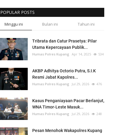
POPULAR POSTS
Minggu ini
Bulan ini
Tahun ini
Tribrata dan Catur Prasetya: Pilar
Utama Kepercayaan Publik...
Humas Polres Kupang
Apr 14, 2025
534
AKBP Adhitya Octorio Putra, S.I.K
Resmi Jabat Kapolres...
Humas Polres Kupang
Jul 29, 2026
476
Kasus Penganiayaan Pacar Berlanjut,
WNA Timor-Leste Masuk...
Humas Polres Kupang
Jul 29, 2026
248
Pesan Menohok Wakapolres Kupang