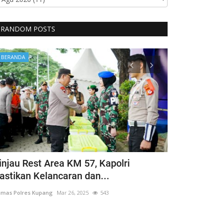
RANDOM POSTS
BERANDA
BERANDA
injau Rest Area KM 57, Kapolri
Guru Besar
astikan Kelancaran dan...
Hargai Hak 
mas Polres Kupang
Mar 26, 2025
543
Humas Polres Ku