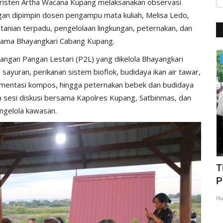
Kristen Artha Wacana Kupang melaksanakan observasi
gan dipimpin dosen pengampu mata kuliah, Melisa Ledo,
anian terpadu, pengelolaan lingkungan, peternakan, dan
sama Bhayangkari Cabang Kupang.
ngan Pangan Lestari (P2L) yang dikelola Bhayangkari
BERANDA
sayuran, perikanan sistem bioflok, budidaya ikan air tawar,
rmentasi kompos, hingga peternakan bebek dan budidaya
n sesi diskusi bersama Kapolres Kupang, Satbinmas, dan
ngelola kawasan.
N,
Kapolres Kupang Pimpin Sertijab Dua
T
Kapolsek, Tekankan...
P
Humas Polres Kupang
Mei 21, 2026
337
Hu