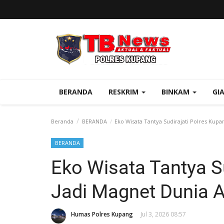
BERANDA
RESKRIM
BINKAM
GI
Beranda
BERANDA
Eko Wisata Tantya Sudirajati Polres Kup
BERANDA
Eko Wisata Tantya S
Jadi Magnet Dunia 
Humas Polres Kupang
Jul 3, 2026 08:57