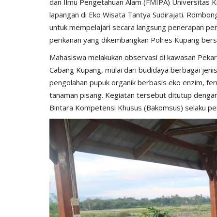
dan Ilmu Pengetahuan Alam (FMIPA) Universitas 
lapangan di Eko Wisata Tantya Sudirajati. Rombon
untuk mempelajari secara langsung penerapan pert
perikanan yang dikembangkan Polres Kupang ber
Mahasiswa melakukan observasi di kawasan Pekara
BERANDA
Cabang Kupang, mulai dari budidaya berbagai jenis 
pengolahan pupuk organik berbasis eko enzim, fe
tanaman pisang. Kegiatan tersebut ditutup denga
Bintara Kompetensi Khusus (Bakomsus) selaku pe
if 21 Komodo
Kapolres kupang AKBP ALDINA
ng...Ada...
intruksikan jajaran polres...
1660
Humas Polres Kupang
Des 29, 2019
2149