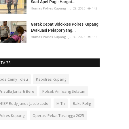
Saat Apel Pagi: Hargai...
Humas Polres Kupang
Jul 29, 2026
142
Gerak Cepat Sidokkes Polres Kupang
Evakuasi Pelapor yang...
Humas Polres Kupang
Jul 30, 2026
136
TAGS
Ipda Cemy Toleu
Kapolres Kupang
Priscilla Juniarti Bere
Polsek Amfoang Selatan
AKBP Rudy Junus Jacob Ledo
M.Th
Bakti Religi
Polres Kupang
Operasi Pekat Turangga 2025