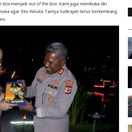
e box
menjadi
out of the box
. Kami juga membuka diri
iswa agar Eko Wisata Tantya Sudirajati terus berkembang
es.