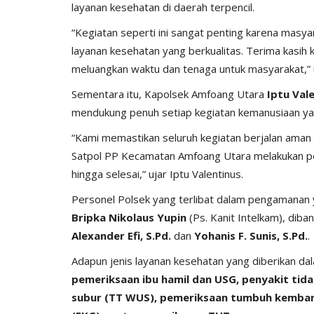
layanan kesehatan di daerah terpencil.
“Kegiatan seperti ini sangat penting karena masy
layanan kesehatan yang berkualitas. Terima kasih
meluangkan waktu dan tenaga untuk masyarakat,” 
BERANDA
Sementara itu, Kapolsek Amfoang Utara
Iptu Val
mendukung penuh setiap kegiatan kemanusiaan y
“Kami memastikan seluruh kegiatan berjalan aman
Satpol PP Kecamatan Amfoang Utara melakukan p
hingga selesai,” ujar Iptu Valentinus.
Personel Polsek yang terlibat dalam pengamanan 
Bripka Nikolaus Yupin
(Ps. Kanit Intelkam), dib
if 21 Komodo
Kapolres kupang AKBP ALDINA
Alexander Efi, S.Pd.
dan
Yohanis F. Sunis, S.Pd.
.
ng...Ada...
intruksikan jajaran polres...
Adapun jenis layanan kesehatan yang diberikan dal
pemeriksaan ibu hamil dan USG, penyakit tida
1660
Humas Polres Kupang
Des 29, 2019
2149
subur (TT WUS), pemeriksaan tumbuh kemban