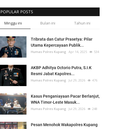
POPULAR POSTS
Minggu ini
Bulan ini
Tahun ini
Tribrata dan Catur Prasetya: Pilar
Utama Kepercayaan Publik...
Humas Polres Kupang
Apr 14, 2025
534
AKBP Adhitya Octorio Putra, S.I.K
Resmi Jabat Kapolres...
Humas Polres Kupang
Jul 29, 2026
476
Kasus Penganiayaan Pacar Berlanjut,
WNA Timor-Leste Masuk...
Humas Polres Kupang
Jul 29, 2026
248
Pesan Menohok Wakapolres Kupang