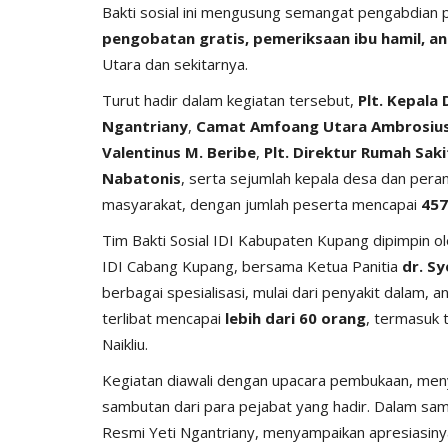
Bakti sosial ini mengusung semangat pengabdian
pengobatan gratis, pemeriksaan ibu hamil, a
Utara dan sekitarnya.
Turut hadir dalam kegiatan tersebut,
Plt. Kepala
Ngantriany
,
Camat Amfoang Utara Ambrosius
Valentinus M. Beribe
,
Plt. Direktur Rumah Sa
Nabatonis
, serta sejumlah kepala desa dan peran
masyarakat, dengan jumlah peserta mencapai
457
Tim Bakti Sosial IDI Kabupaten Kupang dipimpin o
IDI Cabang Kupang, bersama Ketua Panitia
dr. Sy
berbagai spesialisasi, mulai dari penyakit dalam, 
terlibat mencapai
lebih dari 60 orang
, termasuk
Naikliu.
Kegiatan diawali dengan upacara pembukaan, meny
sambutan dari para pejabat yang hadir. Dalam sa
Resmi Yeti Ngantriany, menyampaikan apresiasiny