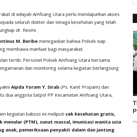
arakat di wilayah Amfoang Utara perlu mendapatkan akses
 kepada seluruh dokter dan tenaga kesehatan yang telah
ungkap dr. Resmi.
BERANDA
entinus M. Beribe
menegaskan bahwa Polsek siap
ang membawa manfaat bagi masyarakat.
 dan tertib. Personel Polsek Amfoang Utara bersama
engamanan dan monitoring selama kegiatan berlangsung
yakni
Aipda Yoram Y. Sirab
(Ps. Kanit Propam) dan
antu dua anggota Satpol PP Kecamatan Amfoang Utara,
N,
Kapolres Kupang Pimpin Sertijab Dua
T
Kapolsek, Tekankan...
P
am kegiatan baksos ini meliputi
cek kesehatan gratis,
k menular (PTM), sunat massal, imunisasi wanita usia
Humas Polres Kupang
Mei 21, 2026
337
Hu
g anak, pemeriksaan penyakit dalam dan jantung