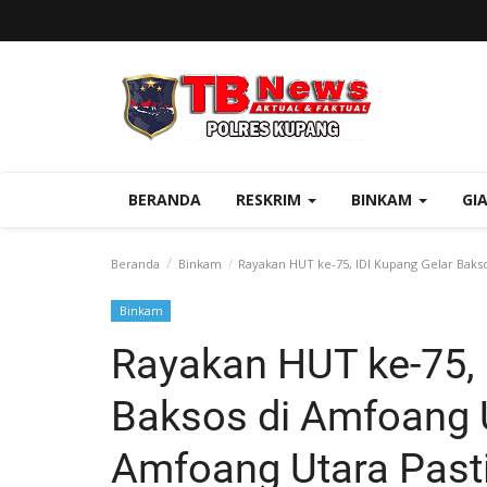
BERANDA
RESKRIM
BINKAM
GI
Beranda
Binkam
Rayakan HUT ke-75, IDI Kupang Gelar Bakso
Binkam
Rayakan HUT ke-75, 
Baksos di Amfoang 
Amfoang Utara Past