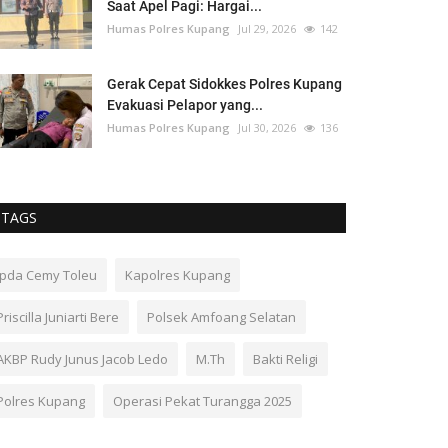
Saat Apel Pagi: Hargai...
Humas Polres Kupang
Jul 29, 2026
142
Gerak Cepat Sidokkes Polres Kupang
Evakuasi Pelapor yang...
Humas Polres Kupang
Jul 30, 2026
136
TAGS
Ipda Cemy Toleu
Kapolres Kupang
Priscilla Juniarti Bere
Polsek Amfoang Selatan
AKBP Rudy Junus Jacob Ledo
M.Th
Bakti Religi
Polres Kupang
Operasi Pekat Turangga 2025