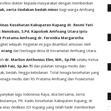
 profesi dokter kepada masyarakat dengan memberikan
nak, serta tindakan bedah minor
bagi warga Amfoang
 Dinas Kesehatan Kabupaten Kupang dr. Resmi Yeti
 Nenobais, S.Pd
,
Kapolsek Amfoang Utara Iptu
kit Pratama Amfoang dr. Feronika Margaretha
gkat wilayah. Kegiatan ini juga disambut antusias oleh
 orang
dari berbagai desa di Kecamatan Amfoang Utara.
leh
dr. Marlion Anthonius Elim, MH., Sp.FM
selaku Ketua
eikh Faiz, Sp.An-TI
dan puluhan tenaga medis dari
anak, bedah, hingga kebidanan. Total tenaga kesehatan yang
 tenaga medis dari RS Pratama Amfoang dan Puskesmas
anyikan lagu Indonesia Raya, doa bersama, serta
mbutannya, Plt. Kadis Kesehatan Kabupaten Kupang, dr.
a atas dedikasi IDI Kupang yang telah hadir memberikan