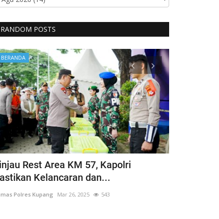
RANDOM POSTS
BERANDA
BERANDA
injau Rest Area KM 57, Kapolri
Guru Besar
astikan Kelancaran dan...
Hargai Hak 
mas Polres Kupang
Mar 26, 2025
543
Humas Polres Ku