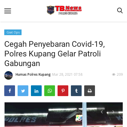
Giat Ops
Cegah Penyebaran Covid-19,
Beranda
Polres Kupang Gelar Patroli
Terms & Conditions
Gabungan
Reskrim
Humas Polres Kupang
Mar 28, 2021 07:58
209
Binkam
Giat Ops
Lantas
Jurnal Kamtibmas
Satwil