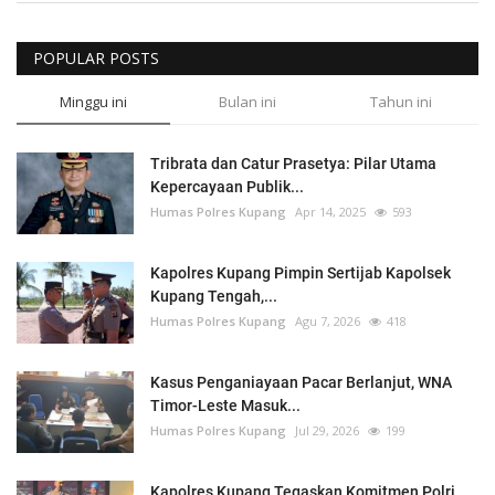
POPULAR POSTS
Minggu ini
Bulan ini
Tahun ini
Tribrata dan Catur Prasetya: Pilar Utama
Kepercayaan Publik...
Humas Polres Kupang
Apr 14, 2025
593
Kapolres Kupang Pimpin Sertijab Kapolsek
Kupang Tengah,...
Humas Polres Kupang
Agu 7, 2026
418
Kasus Penganiayaan Pacar Berlanjut, WNA
Timor-Leste Masuk...
Humas Polres Kupang
Jul 29, 2026
199
Kapolres Kupang Tegaskan Komitmen Polri