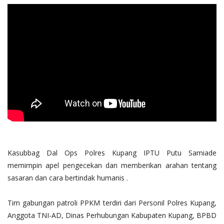
Kasubbag Dal Ops Polres Kupang IPTU Putu Samiade
memimpin apel pengecekan dan memberikan arahan tentang
sasaran dan cara bertindak humanis .
Tim gabungan patroli PPKM terdiri dari Personil Polres Kupang,
Anggota TNI-AD, Dinas Perhubungan Kabupaten Kupang, BPBD