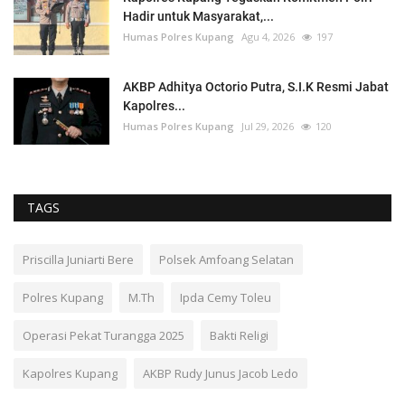
Hadir untuk Masyarakat,...
Humas Polres Kupang
Agu 4, 2026
197
AKBP Adhitya Octorio Putra, S.I.K Resmi Jabat
Kapolres...
Humas Polres Kupang
Jul 29, 2026
120
TAGS
Priscilla Juniarti Bere
Polsek Amfoang Selatan
Polres Kupang
M.Th
Ipda Cemy Toleu
Operasi Pekat Turangga 2025
Bakti Religi
Kapolres Kupang
AKBP Rudy Junus Jacob Ledo