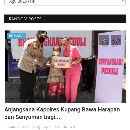
RANDOM POSTS
BERANDA
Anjangsana Kapolres Kupang Bawa Harapan
P
dan Senyuman bagi...
A
Humas Polres Kupang
Sep 13, 2022
1551
Hu