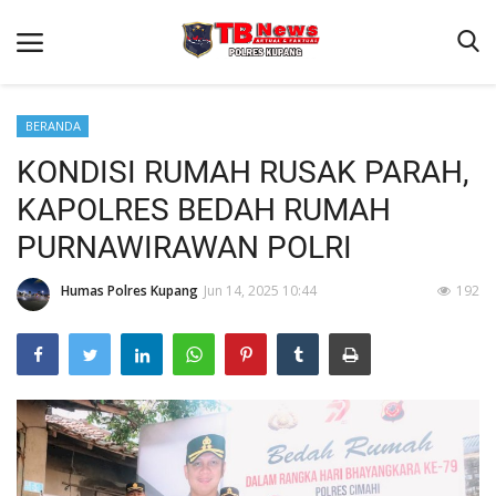
BERANDA
KONDISI RUMAH RUSAK PARAH,
Beranda
KAPOLRES BEDAH RUMAH
Terms & Conditions
PURNAWIRAWAN POLRI
Reskrim
Humas Polres Kupang
Jun 14, 2025 10:44
192
Binkam
Giat Ops
Lantas
Jurnal Kamtibmas
Satwil