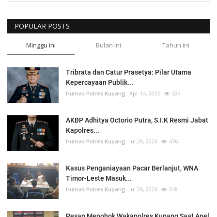
POPULAR POSTS
Minggu ini
Bulan ini
Tahun ini
Tribrata dan Catur Prasetya: Pilar Utama
Kepercayaan Publik...
Humas Polres Kupang
Apr 14, 2025
534
AKBP Adhitya Octorio Putra, S.I.K Resmi Jabat
Kapolres...
Humas Polres Kupang
Jul 29, 2026
476
Kasus Penganiayaan Pacar Berlanjut, WNA
Timor-Leste Masuk...
Humas Polres Kupang
Jul 29, 2026
248
Pesan Menohok Wakapolres Kupang Saat Apel