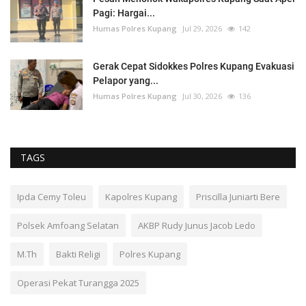
Pagi: Hargai...
Humas Polres Kupang
Jul 29, 2026
142
Gerak Cepat Sidokkes Polres Kupang Evakuasi
Pelapor yang...
Humas Polres Kupang
Jul 30, 2026
136
TAGS
Ipda Cemy Toleu
Kapolres Kupang
Priscilla Juniarti Bere
Polsek Amfoang Selatan
AKBP Rudy Junus Jacob Ledo
M.Th
Bakti Religi
Polres Kupang
Operasi Pekat Turangga 2025