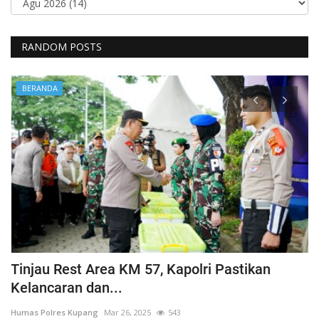
RANDOM POSTS
BERANDA
Tinjau Rest Area KM 57, Kapolri Pastikan
G
Kelancaran dan...
H
Humas Polres Kupang
Mar 26, 2025
543
Hu