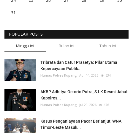
24
25
26
27
28
29
30
31
POPULAR POSTS
Minggu ini
Bulan ini
Tahun ini
Tribrata dan Catur Prasetya: Pilar Utama
Kepercayaan Publik...
Humas Polres Kupang
Apr 14, 2025
534
AKBP Adhitya Octorio Putra, S.I.K Resmi Jabat
Kapolres...
Humas Polres Kupang
Jul 29, 2026
476
Kasus Penganiayaan Pacar Berlanjut, WNA
Timor-Leste Masuk...