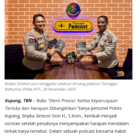
Bripka Simeon usai menggelar podcast diruang podcast Turangga
Bidhumas Polda NTT., 26 November 2025
Kupang, TBN
– Buku
“Demi Presisi; Ketika Kepercayaan
Terluka dan Harapan Dibangkitkan”
karya personel Polres
Kupang, Bripka Simeon Sion H., S.Kom., kembali menjadi
sorotan setelah penulisnya menyampaikan harapan mendalam
terkait karya tersebut. Dalam sebuah podcast bersama Kabid