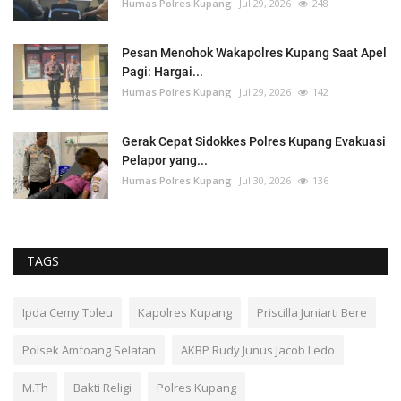
Humas Polres Kupang
Jul 29, 2026
248
Pesan Menohok Wakapolres Kupang Saat Apel
Pagi: Hargai...
Humas Polres Kupang
Jul 29, 2026
142
Gerak Cepat Sidokkes Polres Kupang Evakuasi
Pelapor yang...
Humas Polres Kupang
Jul 30, 2026
136
TAGS
Ipda Cemy Toleu
Kapolres Kupang
Priscilla Juniarti Bere
Polsek Amfoang Selatan
AKBP Rudy Junus Jacob Ledo
M.Th
Bakti Religi
Polres Kupang