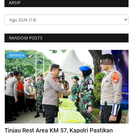
ARSIP
RANDOM POSTS
BERANDA
Tinjau Rest Area KM 57, Kapolri Pastikan
G