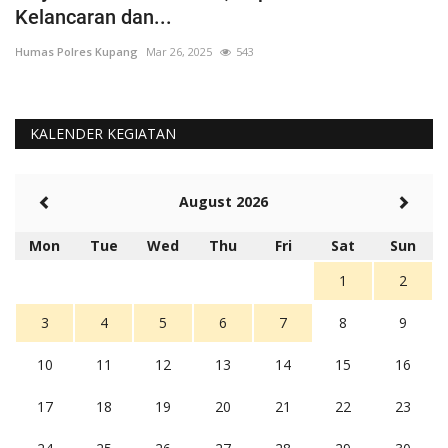
Kelancaran dan...
H
Humas Polres Kupang
Mar 26, 2025
543
Hu
KALENDER KEGIATAN
August 2026
Mon
Tue
Wed
Thu
Fri
Sat
Sun
1
2
3
4
5
6
7
8
9
10
11
12
13
14
15
16
17
18
19
20
21
22
23