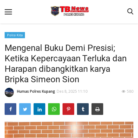
Polisi Kita
Mengenal Buku Demi Presisi;
Beranda
Ketika Kepercayaan Terluka dan
Terms & Conditions
Harapan dibangkitkan karya
Reskrim
Bripka Simeon Sion
Binkam
Humas Polres Kupang
Des 8, 2025 11:10
580
Giat Ops
Lantas
Jurnal Kamtibmas
Satwil