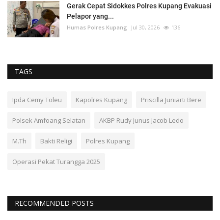
Gerak Cepat Sidokkes Polres Kupang Evakuasi
Pelapor yang...
Humas Polres Kupang
Jul 30, 2026
136
TAGS
Ipda Cemy Toleu
Kapolres Kupang
Priscilla Juniarti Bere
Polsek Amfoang Selatan
AKBP Rudy Junus Jacob Ledo
M.Th
Bakti Religi
Polres Kupang
Operasi Pekat Turangga 2025
RECOMMENDED POSTS