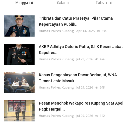
Minggu ini
Bulan ini
Tahun ini
Tribrata dan Catur Prasetya: Pilar Utama
Kepercayaan Publik...
Humas Polres Kupang
Apr 14, 2025
534
AKBP Adhitya Octorio Putra, S.I.K Resmi Jabat
Kapolres...
Humas Polres Kupang
Jul 29, 2026
476
Kasus Penganiayaan Pacar Berlanjut, WNA
Timor-Leste Masuk...
Humas Polres Kupang
Jul 29, 2026
248
Pesan Menohok Wakapolres Kupang Saat Apel
Pagi: Hargai...
Humas Polres Kupang
Jul 29, 2026
142