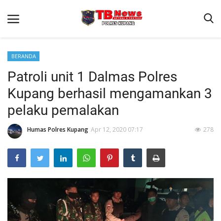
BERANDA
Patroli unit 1 Dalmas Polres
Beranda
Kupang berhasil mengamankan 3
Terms & Conditions
pelaku pemalakan
Reskrim
Humas Polres Kupang
Apr 12, 2020 07:17
278
Binkam
Giat Ops
Lantas
Jurnal Kamtibmas
Satwil