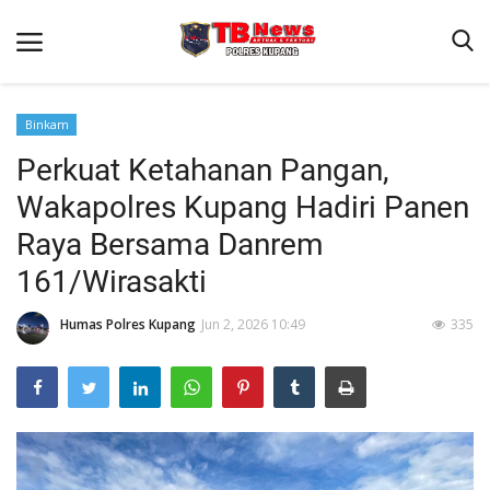
Binkam
Perkuat Ketahanan Pangan,
Beranda
Wakapolres Kupang Hadiri Panen
Terms & Conditions
Raya Bersama Danrem
Reskrim
161/Wirasakti
Binkam
Humas Polres Kupang
Jun 2, 2026 10:49
335
Giat Ops
Lantas
Jurnal Kamtibmas
Satwil