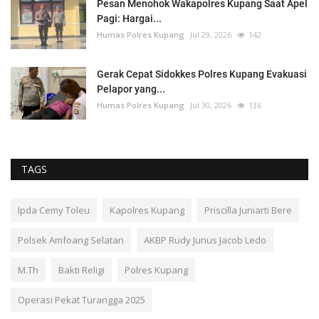
Pesan Menohok Wakapolres Kupang Saat Apel
Pagi: Hargai...
Humas Polres Kupang
Jul 29, 2026
142
Gerak Cepat Sidokkes Polres Kupang Evakuasi
Pelapor yang...
Humas Polres Kupang
Jul 30, 2026
136
TAGS
Ipda Cemy Toleu
Kapolres Kupang
Priscilla Juniarti Bere
Polsek Amfoang Selatan
AKBP Rudy Junus Jacob Ledo
M.Th
Bakti Religi
Polres Kupang
Operasi Pekat Turangga 2025