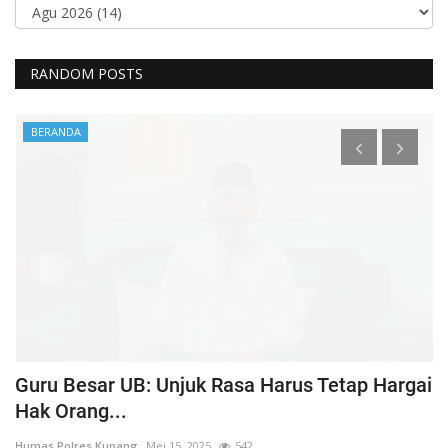
RANDOM POSTS
BERANDA
Guru Besar UB: Unjuk Rasa Harus Tetap Hargai
T
Hak Orang...
K
Humas Polres Kupang
Mei 15, 2025
542
Hu