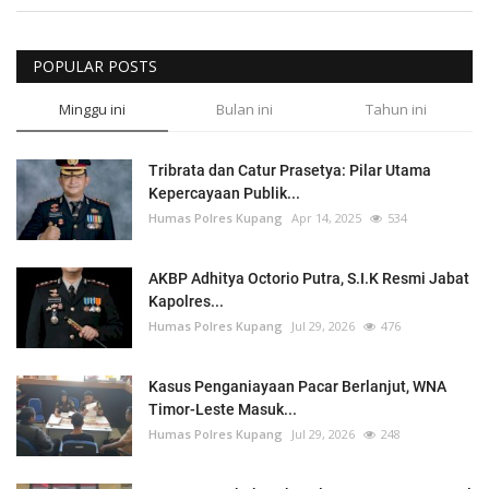
POPULAR POSTS
Minggu ini
Bulan ini
Tahun ini
Tribrata dan Catur Prasetya: Pilar Utama
Kepercayaan Publik...
Humas Polres Kupang
Apr 14, 2025
534
AKBP Adhitya Octorio Putra, S.I.K Resmi Jabat
Kapolres...
Humas Polres Kupang
Jul 29, 2026
476
Kasus Penganiayaan Pacar Berlanjut, WNA
Timor-Leste Masuk...
Humas Polres Kupang
Jul 29, 2026
248