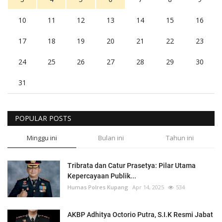
10
11
12
13
14
15
16
17
18
19
20
21
22
23
24
25
26
27
28
29
30
31
POPULAR POSTS
Minggu ini
Bulan ini
Tahun ini
Tribrata dan Catur Prasetya: Pilar Utama
Kepercayaan Publik...
Humas Polres Kupang
Apr 14, 2025
534
AKBP Adhitya Octorio Putra, S.I.K Resmi Jabat