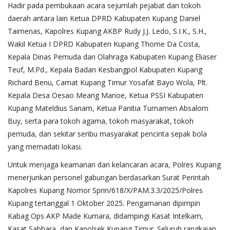
Hadir pada pembukaan acara sejumlah pejabat dan tokoh
daerah antara lain Ketua DPRD Kabupaten Kupang Daniel
Taimenas, Kapolres Kupang AKBP Rudy J.J. Ledo, S.I.K., S.H.,
Wakil Ketua I DPRD Kabupaten Kupang Thome Da Costa,
Kepala Dinas Pemuda dan Olahraga Kabupaten Kupang Eliaser
Teuf, M.Pd., Kepala Badan Kesbangpol Kabupaten Kupang
Richard Benu, Camat Kupang Timur Yosafat Bayo Wola, Plt.
Kepala Desa Oesao Meang Manoe, Ketua PSSI Kabupaten
Kupang Mateldius Sanam, Ketua Panitia Turnamen Absalom
Buy, serta para tokoh agama, tokoh masyarakat, tokoh
pemuda, dan sekitar seribu masyarakat pencinta sepak bola
yang memadati lokasi.
Untuk menjaga keamanan dan kelancaran acara, Polres Kupang
menerjunkan personel gabungan berdasarkan Surat Perintah
Kapolres Kupang Nomor Sprin/618/X/PAM.3.3/2025/Polres
Kupang tertanggal 1 Oktober 2025. Pengamanan dipimpin
Kabag Ops AKP Made Kumara, didampingi Kasat Intelkam,
Kasat Sabhara, dan Kapolsek Kupang Timur. Seluruh rangkaian