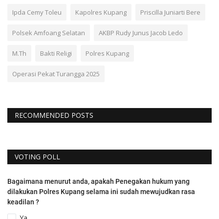
Ipda Cemy Toleu
Kapolres Kupang
Priscilla Juniarti Bere
Polsek Amfoang Selatan
AKBP Rudy Junus Jacob Ledo
M.Th
Bakti Religi
Polres Kupang
Operasi Pekat Turangga 2025
RECOMMENDED POSTS
VOTING POLL
Bagaimana menurut anda, apakah Penegakan hukum yang
dilakukan Polres Kupang selama ini sudah mewujudkan rasa
keadilan ?
Ya