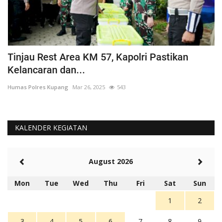
Tinjau Rest Area KM 57, Kapolri Pastikan
G
Kelancaran dan...
H
Humas Polres Kupang
Mar 26, 2025
543
Hu
KALENDER KEGIATAN
August 2026
Mon
Tue
Wed
Thu
Fri
Sat
Sun
1
2
3
4
5
6
7
8
9