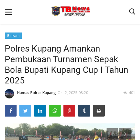
Binkam
Polres Kupang Amankan
Beranda
Pembukaan Turnamen Sepak
Terms & Conditions
Bola Bupati Kupang Cup I Tahun
Reskrim
2025
Binkam
Humas Polres Kupang
Okt 2, 2025 08:20
401
Giat Ops
Lantas
Jurnal Kamtibmas
Satwil