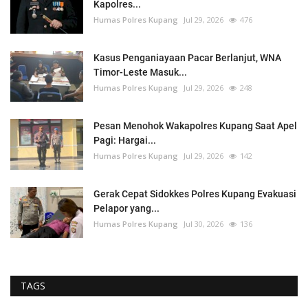
Kapolres...
Humas Polres Kupang
Jul 29, 2026
476
Kasus Penganiayaan Pacar Berlanjut, WNA
Timor-Leste Masuk...
Humas Polres Kupang
Jul 29, 2026
248
Pesan Menohok Wakapolres Kupang Saat Apel
Pagi: Hargai...
Humas Polres Kupang
Jul 29, 2026
142
Gerak Cepat Sidokkes Polres Kupang Evakuasi
Pelapor yang...
Humas Polres Kupang
Jul 30, 2026
136
TAGS