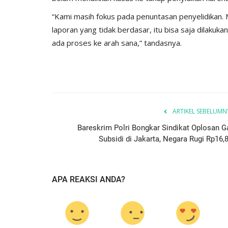
“Kami masih fokus pada penuntasan penyelidikan
laporan yang tidak berdasar, itu bisa saja dilakuk
ada proses ke arah sana,” tandasnya.
BERANDA
ARTIKEL SEBELUMN
Bareskrim Polri Bongkar Sindikat Oplosan G
Subsidi di Jakarta, Negara Rugi Rp16,8.
7, Kapolri
Guru Besar UB: Unjuk Rasa Har
APA REAKSI ANDA?
an...
Hargai Hak Orang...
543
Humas Polres Kupang
Mei 15, 2025
542