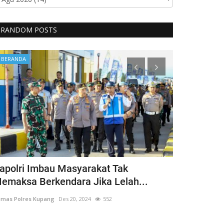
RANDOM POSTS
BERANDA
Lantas
apolri Imbau Masyarakat Tak
Kakorlanta
emaksa Berkendara Jika Lelah...
Jelang Har
mas Polres Kupang
Des 20, 2024
552
Humas Polres Ku