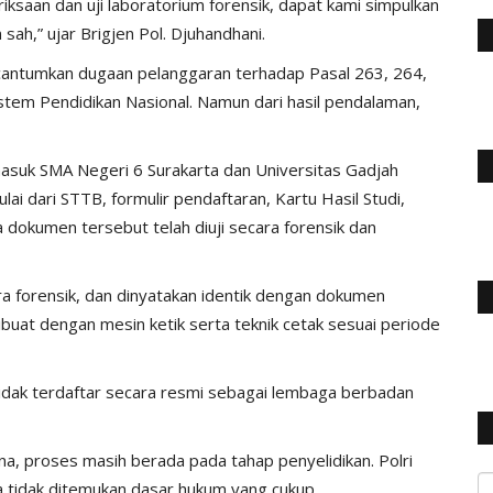
riksaan dan uji laboratorium forensik, dapat kami simpulkan
ah,” ujar Brigjen Pol. Djuhandhani.
antumkan dugaan pelanggaran terhadap Pasal 263, 264,
em Pendidikan Nasional. Namun dari hasil pendalaman,
masuk SMA Negeri 6 Surakarta dan Universitas Gadjah
 dari STTB, formulir pendaftaran, Kartu Hasil Studi,
a dokumen tersebut telah diuji secara forensik dan
ara forensik, dan dinyatakan identik dengan dokumen
ibuat dengan mesin ketik serta teknik cetak sesuai periode
tidak terdaftar secara resmi sebagai lembaga berbadan
na, proses masih berada pada tahap penyelidikan. Polri
a tidak ditemukan dasar hukum yang cukup.