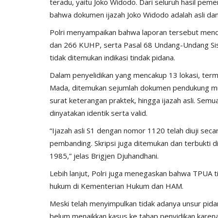
teradu, yaitu Joko Widodo. Dari seluruh hasil peme
bahwa dokumen ijazah Joko Widodo adalah asli dan s
Polri menyampaikan bahwa laporan tersebut menc
dan 266 KUHP, serta Pasal 68 Undang-Undang Sist
tidak ditemukan indikasi tindak pidana.
Dalam penyelidikan yang mencakup 13 lokasi, ter
Mada, ditemukan sejumlah dokumen pendukung mulai
surat keterangan praktek, hingga ijazah asli. Semu
dinyatakan identik serta valid.
“Ijazah asli S1 dengan nomor 1120 telah diuji sec
pembanding. Skripsi juga ditemukan dan terbukti d
1985,” jelas Brigjen Djuhandhani.
Lebih lanjut, Polri juga menegaskan bahwa TPUA 
hukum di Kementerian Hukum dan HAM.
Meski telah menyimpulkan tidak adanya unsur pida
belum menaikkan kasus ke tahap penyidikan karen