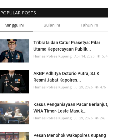
POPULAR POSTS
Minggu ini
Bulan ini
Tahun ini
Tribrata dan Catur Prasetya: Pilar
Utama Kepercayaan Publik...
Humas Polres Kupang
Apr 14, 2025
534
AKBP Adhitya Octorio Putra, S.I.K
Resmi Jabat Kapolres...
Humas Polres Kupang
Jul 29, 2026
476
Kasus Penganiayaan Pacar Berlanjut,
WNA Timor-Leste Masuk...
Humas Polres Kupang
Jul 29, 2026
248
Pesan Menohok Wakapolres Kupang