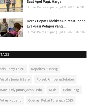
Saat Apel Pagi: Hargai...
Humas Polres Kupang
Jul 29, 2026
142
Gerak Cepat Sidokkes Polres Kupang
Evakuasi Pelapor yang...
Humas Polres Kupang
Jul 30, 2026
136
TAGS
Ipda Cemy Toleu
Kapolres Kupang
Priscilla Juniarti Bere
Polsek Amfoang Selatan
AKBP Rudy Junus Jacob Ledo
M.Th
Bakti Religi
Polres Kupang
Operasi Pekat Turangga 2025