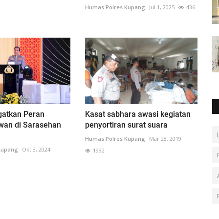
Humas Polres Kupang
Jul 1, 2025
436
gatkan Peran
Kasat sabhara awasi kegiatan
wan di Sarasehan
penyortiran surat suara
Humas Polres Kupang
Mar 28, 2019
Kupang
Okt 3, 2024
1992