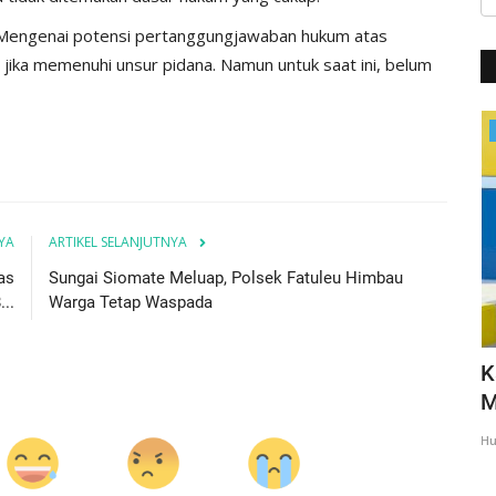
. Mengenai potensi pertanggungjawaban hukum atas
an jika memenuhi unsur pidana. Namun untuk saat ini, belum
Giat Ops
YA
ARTIKEL SELANJUTNYA
as
Sungai Siomate Meluap, Polsek Fatuleu Himbau
..
Warga Tetap Waspada
us Tetap
Tekankan Berantas TPPO di Acara
K
SOMTC, Kapolri: Kita Sayang...
M
Humas Polres Kupang
Jun 20, 2023
1021
Hu