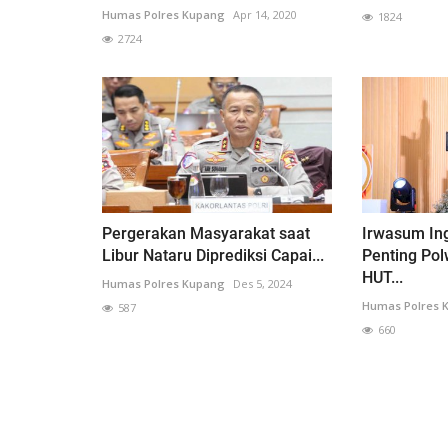
Humas Polres Kupang
Apr 14, 2020
1824
2724
Pergerakan Masyarakat saat
Irwasum In
Libur Nataru Diprediksi Capai...
Penting Pol
HUT...
Humas Polres Kupang
Des 5, 2024
Humas Polres 
587
660