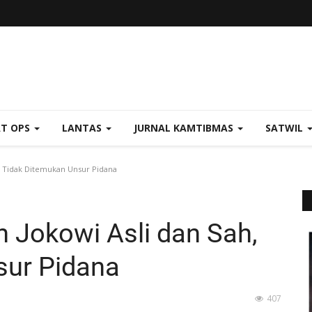
AT OPS
LANTAS
JURNAL KAMTIBMAS
SATWIL
h, Tidak Ditemukan Unsur Pidana
h Jokowi Asli dan Sah,
sur Pidana
407