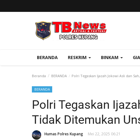
BERANDA
RESKRIM
BINKAM
GI
Beranda
BERANDA
Polri Tegaskan Ijazah Jokowi Asli dan Sa
BERANDA
Polri Tegaskan Ijaza
Tidak Ditemukan Un
Humas Polres Kupang
Mei 22, 2025 06:21