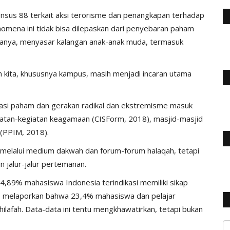
 Densus 88 terkait aksi terorisme dan penangkapan terhadap
nomena ini tidak bisa dilepaskan dari penyebaran paham
amanya, menyasar kalangan anak-anak muda, termasuk
kan kita, khususnya kampus, masih menjadi incaran utama
iltrasi paham dan gerakan radikal dan ekstremisme masuk
iatan-kegiatan keagamaan (CISForm, 2018), masjid-masjid
(PPIM, 2018).
a melalui medium dakwah dan forum-forum halaqah, tetapi
 jalur-jalur pertemanan.
4,89% mahasiswa Indonesia terindikasi memiliki sikap
20) melaporkan bahwa 23,4% mahasiswa dan pelajar
ilafah. Data-data ini tentu mengkhawatirkan, tetapi bukan