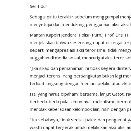
Sel Tidur
Sebagai pintu terakhir sebelum menggumpal menjad
menyetujui dan mendukung penggunaan aksi-aksi k
Mantan Kapolri Jenderal Polisi (Purn.) Prof. Drs. H
Polisi Kita
menjelaskan bahwa seseorang dapat dicurigai terj
seperti mengapresiasi aksi terorisme, tidak meng
unggahan di media sosial, mencurigai aksi teror s
"Jika sikap dan pemahaman ini tidak segera diinte
menjadi teroris. Yang bersangkutan bukan lagi me
terlibat langsung dengan menjadi pelaku atau eksek
Hal yang harus dipahami bersama, lanjut Gatot, r
res Kupang
Pimpin Apel Pagi, Kapolres Kup
berbeda-beda pula. Umumnya, radikalisme bermula
us Pembunuhan...
Miras, Masih Menjadi...
menolak keberadaan kelompok lain; risih dengan p
1077
Humas Polres Kupang
Mei 27, 2024
774
"Itu sebabnya, tidak sedikit pakar dan pengamat y
waktu dapat tergerak untuk melakukan aksi-aksi ana