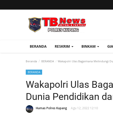
BERANDA
RESKRIM
BINKAM
GI
Beranda
BERANDA
Wakapolri Ulas Bagaimana Melindungi Du
BERANDA
Wakapolri Ulas Bag
Dunia Pendidikan da
Humas Polres Kupang
Agu 12, 2022 12:10