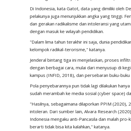
Di Indonesia, kata Gatot, data yang dimiliki oleh
pelakunya juga menunjukkan angka yang tinggi. Fe
dan gerakan radikalisme dan intoleransi yang ut
dengan masuk ke wilayah pendidikan.
"Dalam lima tahun terakhir ini saja, dunia pendidi
kelompok radikal-terorisme," katanya.
Jenderal bintang tiga ini menjelaskan, proses inf
dengan berbagai cara, mulai dari menyusup di keg
kampus (INFID, 2018), dan persebaran buku-buku 
Pola penyebarannya pun tidak lagi dilakukan hany
sudah merambah ke media sosial (cyber space) dan
"Hasilnya, sebagaimana dilaporkan PPIM (2020), 2
intoleran. Dari sumber lain, Alvara Research (20
Indonesia mengaku anti-Pancasila dan malah pro-kh
berarti tidak bisa kita kalahkan," katanya.