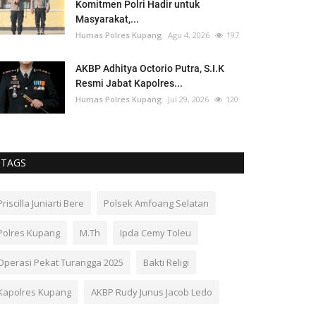
Komitmen Polri Hadir untuk
Masyarakat,...
Humas Polres Kupang
Agu 4, 2026
197
AKBP Adhitya Octorio Putra, S.I.K
Resmi Jabat Kapolres...
Humas Polres Kupang
Jul 29, 2026
120
TAGS
Priscilla Juniarti Bere
Polsek Amfoang Selatan
Polres Kupang
M.Th
Ipda Cemy Toleu
Operasi Pekat Turangga 2025
Bakti Religi
Kapolres Kupang
AKBP Rudy Junus Jacob Ledo