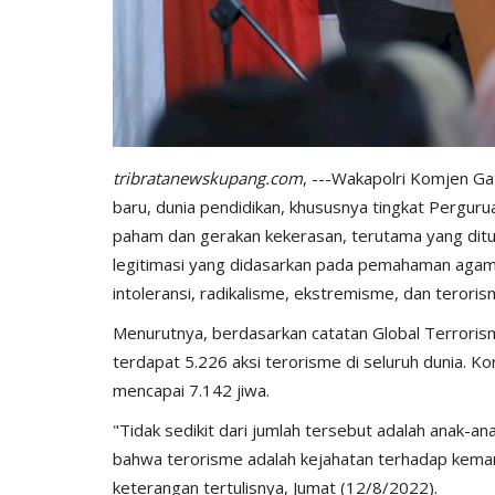
tribratanewskupang.com
, ---Wakapolri Komjen G
baru, dunia pendidikan, khususnya tingkat Pergu
paham dan gerakan kekerasan, terutama yang dit
legitimasi yang didasarkan pada pemahaman agam
intoleransi, radikalisme, ekstremisme, dan teroris
Menurutnya, berdasarkan catatan Global Terrori
terdapat 5.226 aksi terorisme di seluruh dunia. K
mencapai 7.142 jiwa.
"Tidak sedikit dari jumlah tersebut adalah anak-an
bahwa terorisme adalah kejahatan terhadap kema
keterangan tertulisnya, Jumat (12/8/2022).