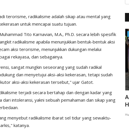
i terorisme, radikalisme adalah sikap atau mental yang
ekerasan untuk mencapai suatu tujuan.
. Muhammad Tito Karnavian, M.A., Ph.D. secara lebih spesifik
Giat Ops
angkit radikalisme apabila menunjukkan bentuk-bentuk aksi
ecam aksi terorisme, menunjukkan dukungan melalui
ebagai rekayasa, dan sebagainya.
rvensi, sangat mungkin seseorang yang sudah radikal
ndukung dan menyetujui aksi-aksi kekerasan, tetapi sudah
utor aksi-aksi kekerasan tersebut," ujar Gatot.
adikalisme terjadi secara bertahap dan dengan kadar yang
ang :
Kapolri Sosialisasikan One Way di Jalan
A
 dari intoleransi, yakni sebuah pemahaman dan sikap yang
Tol Akan Diperpanjang...
H
erbedaan.
Humas Polres Kupang
Apr 29, 2022
1323
Hu
ang menyebut radikalisme ibarat sel tidur yang sewaktu-
rkis," katanya.