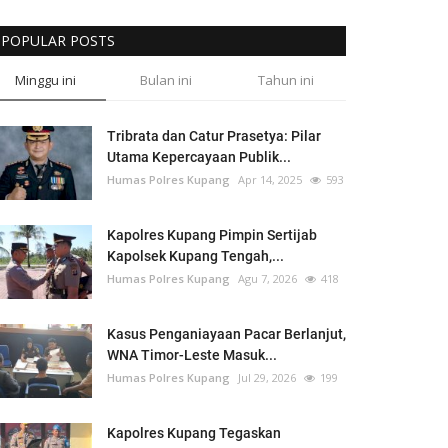
POPULAR POSTS
Minggu ini
Bulan ini
Tahun ini
Tribrata dan Catur Prasetya: Pilar
Utama Kepercayaan Publik...
Humas Polres Kupang
Apr 14, 2025
593
Kapolres Kupang Pimpin Sertijab
Kapolsek Kupang Tengah,...
Humas Polres Kupang
Agu 7, 2026
418
Kasus Penganiayaan Pacar Berlanjut,
WNA Timor-Leste Masuk...
Humas Polres Kupang
Jul 29, 2026
199
Kapolres Kupang Tegaskan