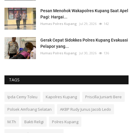
Pesan Menohok Wakapolres Kupang Saat Apel
Pagi: Hargai...
Humas Polres Kupang
Jul 29, 2026
142
Gerak Cepat Sidokkes Polres Kupang Evakuasi
Pelapor yang...
Humas Polres Kupang
Jul 30, 2026
136
TAGS
Ipda Cemy Toleu
Kapolres Kupang
Priscilla Juniarti Bere
Polsek Amfoang Selatan
AKBP Rudy Junus Jacob Ledo
M.Th
Bakti Religi
Polres Kupang