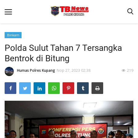
Binkam
Polda Sulut Tahan 7 Tersangka
Beranda
Bentrok di Bitung
Terms & Conditions
Reskrim
Humas Polres Kupang
Nop 27, 2023 02:38
219
Binkam
Giat Ops
Lantas
Jurnal Kamtibmas
Satwil