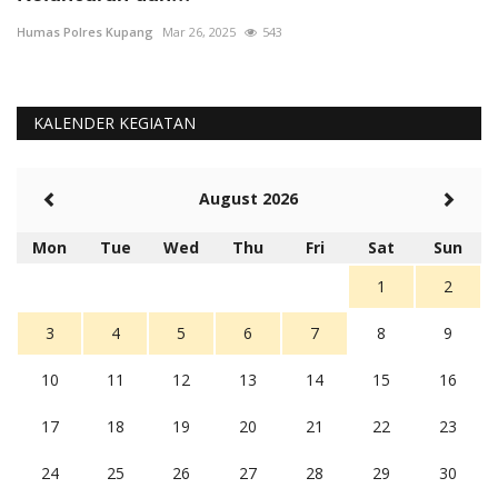
Humas Polres Kupang
Mar 26, 2025
543
Hu
KALENDER KEGIATAN
August 2026
Mon
Tue
Wed
Thu
Fri
Sat
Sun
1
2
3
4
5
6
7
8
9
10
11
12
13
14
15
16
17
18
19
20
21
22
23
24
25
26
27
28
29
30