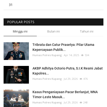
31
POPULAR POSTS
Minggu ini
Bulan ini
Tahun ini
Tribrata dan Catur Prasetya: Pilar Utama
Kepercayaan Publik...
Humas Polres Kupang
Apr 14, 2025
534
AKBP Adhitya Octorio Putra, S.I.K Resmi Jabat
Kapolres...
Humas Polres Kupang
Jul 29, 2026
476
Kasus Penganiayaan Pacar Berlanjut, WNA
Timor-Leste Masuk...
Humas Polres Kupang
Jul 29, 2026
248