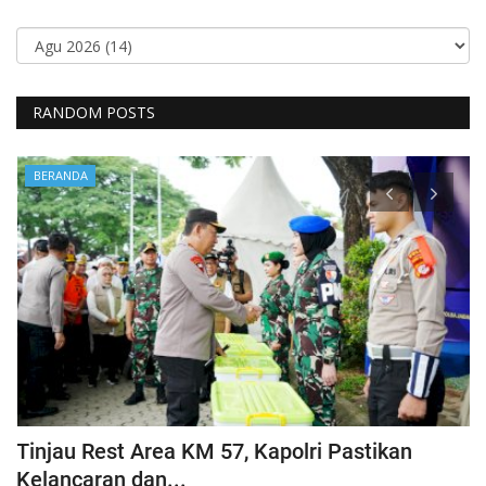
RANDOM POSTS
BERANDA
Tinjau Rest Area KM 57, Kapolri Pastikan
G
Kelancaran dan...
H