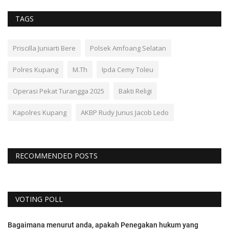
TAGS
Priscilla Juniarti Bere
Polsek Amfoang Selatan
Polres Kupang
M.Th
Ipda Cemy Toleu
Operasi Pekat Turangga 2025
Bakti Religi
Kapolres Kupang
AKBP Rudy Junus Jacob Ledo
RECOMMENDED POSTS
VOTING POLL
Bagaimana menurut anda, apakah Penegakan hukum yang