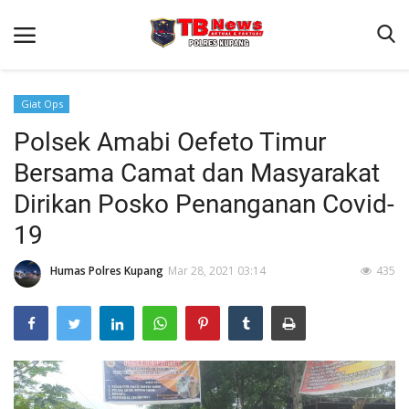
Giat Ops
Polsek Amabi Oefeto Timur
Beranda
Bersama Camat dan Masyarakat
Terms & Conditions
Dirikan Posko Penanganan Covid-
Reskrim
19
Binkam
Humas Polres Kupang
Mar 28, 2021 03:14
435
Giat Ops
Lantas
Jurnal Kamtibmas
Satwil