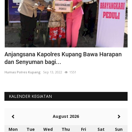
Anjangsana Kapolres Kupang Bawa Harapan
P
dan Senyuman bagi...
A
Humas Polres Kupang
Sep 13, 2022
1551
Hu
KALENDER KEGIATAN
August 2026
Mon
Tue
Wed
Thu
Fri
Sat
Sun